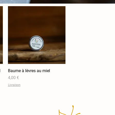
l
Baume à lèvres au miel
Aperçu rapide
Prix
4,00 €
Livraison