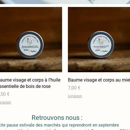
aume visage et corps à l'huile
Aperçu rapide
Baume visage et corps au mie
Aperçu rapide
ssentielle de bois de rose
Prix
7,00 €
rix
,50 €
Livraison
ivraison
Retrouvons nous :
tite pause estivale des marchés qui reprendront en septembre