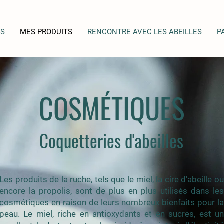
OS
MES PRODUITS
RENCONTRE AVEC LES ABEILLES
P
COSMÉTIQUES
Coquetteries d'abeilles
Les produits de la ruche, tels que le miel, la cire d'abeille ou
encore la propolis, sont de plus en plus utilisés dans les
cosmétiques en raison de leurs nombreux bienfaits pour la
peau. Le miel, riche en antioxydants et en sucres, est un