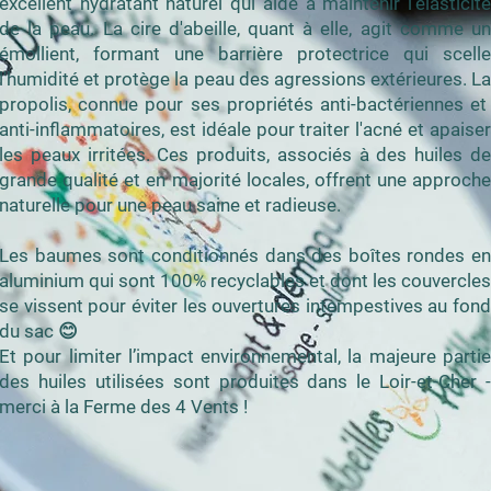
excellent hydratant naturel qui aide à maintenir l'élasticité
de la peau. La cire d'abeille, quant à elle, agit comme un
émollient, formant une barrière protectrice qui scelle
l'humidité et protège la peau des agressions extérieures. La
propolis, connue pour ses propriétés anti-bactériennes et
anti-inflammatoires, est idéale pour traiter l'acné et apaiser
les peaux irritées. Ces produits, associés à des huiles de
grande qualité et en majorité locales, offrent une approche
naturelle pour une peau saine et radieuse.
Les baumes sont conditionnés dans des boîtes rondes en
aluminium qui sont 100% recyclables et dont les couvercles
se vissent pour éviter les ouvertures intempestives au fond
du sac 😊
Et pour limiter l’impact environnemental, la majeure partie
des huiles utilisées sont produites dans le Loir-et-Cher -
merci à la Ferme des 4 Vents !​