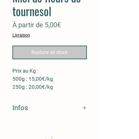
tournesol
Prix
À partir de
5,00€
promotionnel
Livraison
Rupture de stock
Prix au Kg :
500g : 15,00€/kg
250g : 20,00€/kg
Infos
Production en Sologne viticole. Belle
couleur dorée. Saveur douce, fruitée,
aux notes acidulées, puissant en