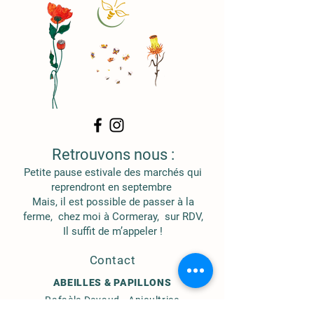
bouche. Cristallisation grumeleuse
assez rapide.
Peut s'utiliser facilement en cuisine car
il n'écrasera pas les autres saveurs.
Retrouvons nous :
Petite pause estivale des marchés qui
reprendront en septembre
Mais, il
est possible de passer à
​ l
a
ferme, chez moi à Cormeray, sur RDV,
Il suffit de m’appeler !​
Contact
ABEILLES & PAPILLONS
Rafaèle Devaud - Apicultrice